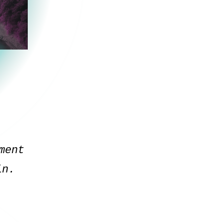
ment
oin.