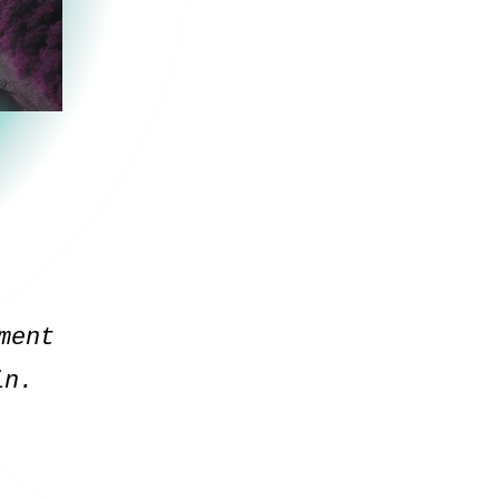
ment
oin.